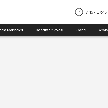
7:45 - 17:45
orm Makineleri
Tasarım Stüdyosu
Galeri
Servis