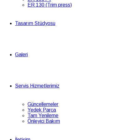
ER 130 (Trim press)
Tasarım Stüdyosu
Galeri
Servis Hizmetlerimiz
Güncellemeler
Yedek Parça
Tam Yenileme
Önleyici Bakım
İletişim