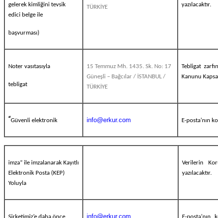
gelerek kimliğini tevsik
yazılacaktır.
TÜRKİYE
edici belge ile
başvurması)
Noter vasıtasıyla
15 Temmuz Mh. 1435. Sk. No: 17
Tebligat zarfı
Güneşli – Bağcılar / İSTANBUL /
Kanunu Kapsamı
tebligat
TÜRKİYE
“
info@erkur.com
Güvenli elektronik
E-posta’nın ko
imza” ile imzalanarak Kayıtlı
Verilerin Ko
Elektronik Posta (KEP)
yazılacaktır.
Yoluyla
info@erkur.com
Şirketimiz’e daha önce
E-posta’nın k