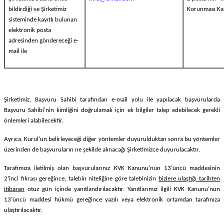
bildirdiği ve Şirketimiz
Korunması Kanu
sisteminde kayıtlı bulunan
elektronik posta
adresinden göndereceği e-
mail ile
Şirketimiz, Başvuru Sahibi tarafından e-mail yolu ile yapılacak başvurularda
Başvuru Sahibi’nin kimliğini doğrulamak için ek bilgiler talep edebilecek gerekli
önlemleri alabilecektir.
Ayrıca, Kurul’un belirleyeceği diğer yöntemler duyurulduktan sonra bu yöntemler
üzerinden de başvuruların ne şekilde alınacağı Şirketimizce duyurulacaktır.
Tarafımıza iletilmiş olan başvurularınız KVK Kanunu’nun 13’üncü maddesinin
2’inci fıkrası gereğince, talebin niteliğine göre talebinizin
bizlere ulaştığı tarihten
itibaren
otuz gün içinde yanıtlandırılacaktır. Yanıtlarımız ilgili KVK Kanunu’nun
13’üncü maddesi hükmü gereğince yazılı veya elektronik ortamdan tarafınıza
ulaştırılacaktır.