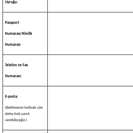
Uyruğu:
Pasaport
Numarası/Kimlik
Numarası
Telefon ve Fax
Numarası:
E-posta:
(Belirtmeniz halinde size
daha hızlı yanıt
verebileceğiz.)