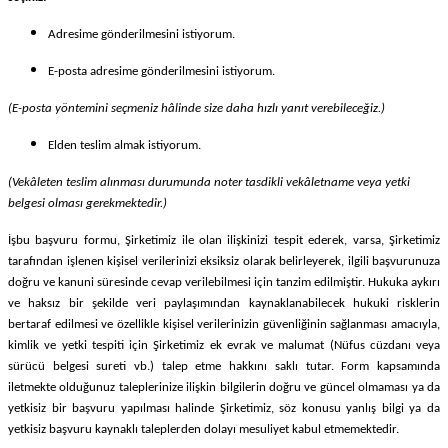
Adresime gönderilmesini istiyorum.
E-posta adresime gönderilmesini istiyorum.
(E-posta yöntemini seçmeniz hâlinde size daha hızlı yanıt verebileceğiz.)
Elden teslim almak istiyorum.
(Vekâleten teslim alınması durumunda noter tasdikli vekâletname veya yetki
belgesi olması gerekmektedir.)
İşbu başvuru formu, Şirketimiz ile olan ilişkinizi tespit ederek, varsa, Şirketimiz
tarafından işlenen kişisel verilerinizi eksiksiz olarak belirleyerek, ilgili başvurunuza
doğru ve kanuni süresinde cevap verilebilmesi için tanzim edilmiştir. Hukuka aykırı
ve haksız bir şekilde veri paylaşımından kaynaklanabilecek hukuki risklerin
bertaraf edilmesi ve özellikle kişisel verilerinizin güvenliğinin sağlanması amacıyla,
kimlik ve yetki tespiti için Şirketimiz ek evrak ve malumat (Nüfus cüzdanı veya
sürücü belgesi sureti vb.) talep etme hakkını saklı tutar. Form kapsamında
iletmekte olduğunuz taleplerinize ilişkin bilgilerin doğru ve güncel olmaması ya da
yetkisiz bir başvuru yapılması halinde Şirketimiz, söz konusu yanlış bilgi ya da
yetkisiz başvuru kaynaklı taleplerden dolayı mesuliyet kabul etmemektedir.