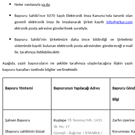
Noter vasıtasıyla
ya da
Başvuru Sahibi’nce 5070 Sayılı Elektronik İmza Kanunu’nda tanımlı olan
güvenli elektronik imza ile imzalanarak Şirket kayıtlı
info@erkur.com
ektronik posta adresine gönderilmek suretiyle,
Başvuru Sahibi’nin Şirketimiz’e daha önce bildirdiği ve Şirketimiz
sisteminde kayıtlı bulunan elektronik posta adresinden göndereceği e-mail
ile, tarafımıza iletilebilecektir.
Aşağıda, yazılı başvuruların ne şekilde tarafımıza ulaştırılacağına ilişkin yazılı
başvuru kanalları özelinde bilgiler verilmektedir.
Başvuru Yöntemi
Başvurunun Yapılacağı Adres
Başvuru Gönde
Bilgi
15
Şahsen Başvuru
Kuştepe
Temmuz Mh. 1435.
Zarfın üzerine 
Sk. No: 17
(Başvuru sahibinin bizzat
Korunması Ka
Güneşli – Bağcılar / İSTANBUL /