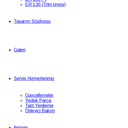
ER 130 (Trim press)
Tasarım Stüdyosu
Galeri
Servis Hizmetlerimiz
Güncellemeler
Yedek Parça
Tam Yenileme
Önleyici Bakım
İletişim