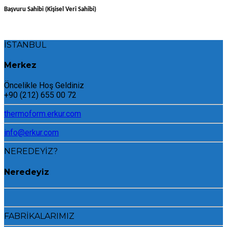
Başvuru Sahibi (Kişisel Veri Sahibi)
İSTANBUL
Merkez
Öncelikle Hoş Geldiniz
+90 (212) 655 00 72
thermoform.erkur.com
info@erkur.com
NEREDEYİZ?
Neredeyiz
FABRİKALARIMIZ