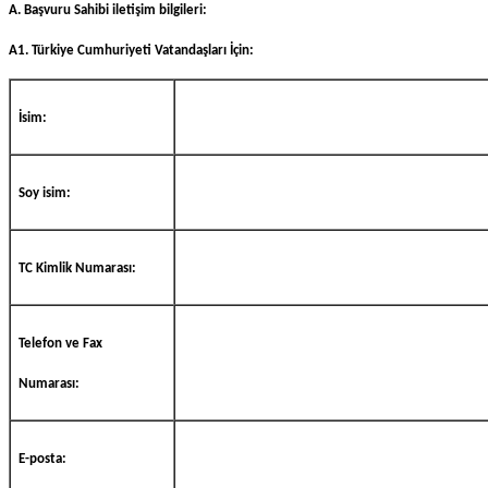
A. Başvuru Sahibi iletişim bilgileri:
A1. Türkiye Cumhuriyeti Vatandaşları İçin:
İsim:
Soy isim:
TC Kimlik Numarası:
Telefon ve Fax
Numarası:
E-posta: