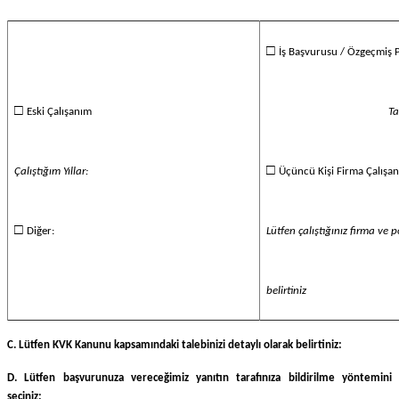
□
İş Başvurusu / Özgeçmiş 
□
Eski Çalışanım
Ta
□
Çalıştığım Yıllar:
Üçüncü Kişi Firma Çalışa
□
Diğer:
Lütfen çalıştığınız firma ve p
belirtiniz
C. Lütfen KVK Kanunu kapsamındaki talebinizi detaylı olarak belirtiniz:
D. Lütfen başvurunuza vereceğimiz yanıtın tarafınıza bildirilme yöntemini
seçiniz: