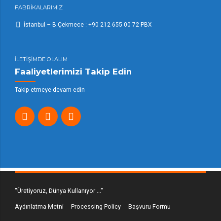
FABRİKALARIMIZ
İstanbul – B.Çekmece : +90 212 655 00 72 PBX
İLETİŞİMDE OLALIM
Faaliyetlerimizi Takip Edin
Takip etmeye devam edin
"Üretiyoruz, Dünya Kullanıyor ..."
Aydınlatma Metni
Processing Policy
Başvuru Formu