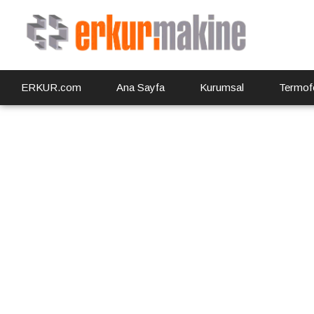
ERKUR.com
Ana Sayfa
Kurumsal
Termof