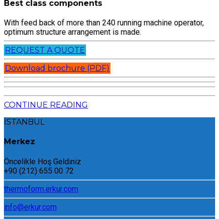
Best class components
With feed back of more than 240 running machine operator,
optimum structure arrangement is made.
REQUEST A QUOTE
Download brochure (PDF)
CONTINUE READING
İSTANBUL
Merkez
Öncelikle Hoş Geldiniz
+90 (212) 655 00 72
thermoform.erkur.com
info@erkur.com