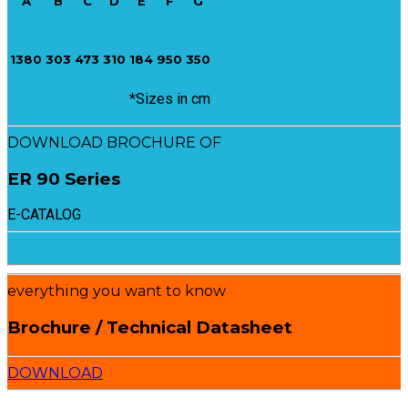
A
B
C
D
E
F
G
1380
303
473
310
184
950
350
*Sizes in cm
DOWNLOAD BROCHURE OF
ER 90 Series
E-CATALOG
everything you want to know
Brochure / Technical Datasheet
DOWNLOAD