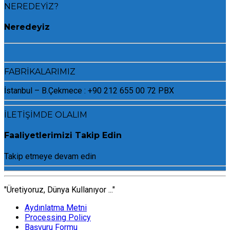
NEREDEYİZ?
Neredeyiz
FABRİKALARIMIZ
İstanbul – B.Çekmece : +90 212 655 00 72 PBX
İLETİŞİMDE OLALIM
Faaliyetlerimizi Takip Edin
Takip etmeye devam edin
"Üretiyoruz, Dünya Kullanıyor ..."
Aydınlatma Metni
Processing Policy
Başvuru Formu