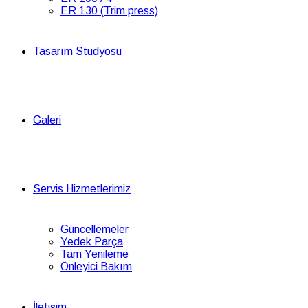
ER 130 (Trim press)
Tasarım Stüdyosu
Galeri
Servis Hizmetlerimiz
Güncellemeler
Yedek Parça
Tam Yenileme
Önleyici Bakım
İletişim