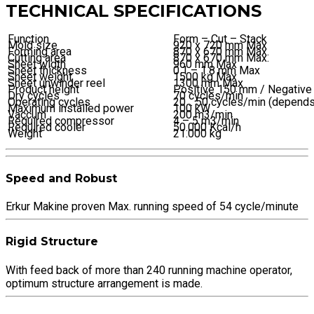
TECHNICAL SPECIFICATIONS
Function
Form – Cut – Stack
Mold size
920 x 720 mm Max
Forming area
870 x 670 mm Max.
Cutting area
870 x 670 mm Max.
Sheet width
960 mm Max
Sheet thickness
0.1 – 1.8 mm Max
Sheet weight
1500 kg Max
Sheet unwinder reel
1300 mm Max
Product height
Positive 150 mm / Negativ
Dry cycles
70 cycles/min
Operating cycles
20 .. 50 cycles/min (depends
Maximum installed power
100 kW
Vaccum
200 m3/min
Required compressor
4 – 5 m3/min
Required cooler
50.000 Kcal/h
Weight
21.000 kg
Speed and Robust
Erkur Makine proven Max. running speed of 54 cycle/minute
Rigid Structure
With feed back of more than 240 running machine operator,
optimum structure arrangement is made.