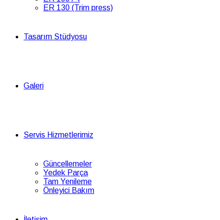
ER 130 (Trim press)
Tasarım Stüdyosu
Galeri
Servis Hizmetlerimiz
Güncellemeler
Yedek Parça
Tam Yenileme
Önleyici Bakım
İletişim