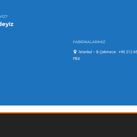
YİZ?
deyiz
FABRİKALARIMIZ
İstanbul – B.Çekmece : +90 212 6
PBX