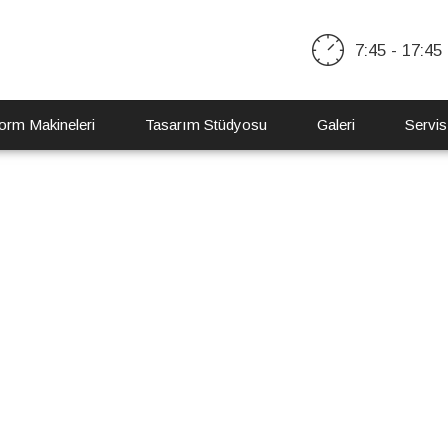
7:45 - 17:45
orm Makineleri
Tasarım Stüdyosu
Galeri
Servis