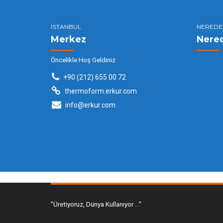
İSTANBUL
NEREDE
Merkez
Nere
Öncelikle Hoş Geldiniz
+90 (212) 655 00 72
thermoform.erkur.com
info@erkur.com
"Üretiyoruz, Dünya Kullanıyor ..."