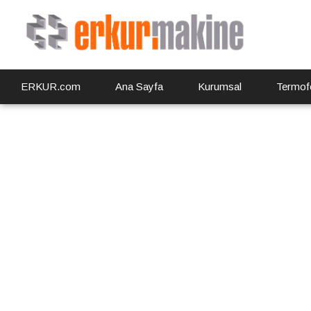
ERKUR.com
Ana Sayfa
Kurumsal
Termof
ER 70 / 3