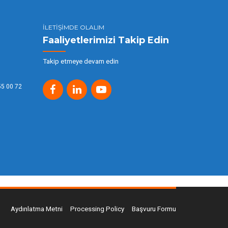
İLETİŞİMDE OLALIM
Faaliyetlerimizi Takip Edin
Takip etmeye devam edin
55 00 72
Aydınlatma Metni
Processing Policy
Başvuru Formu