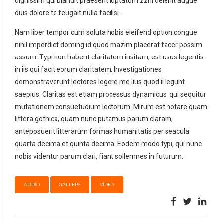
dignissim qui blandit praesent luptatum zzril delenit augue
duis dolore te feugait nulla facilisi.
Nam liber tempor cum soluta nobis eleifend option congue
nihil imperdiet doming id quod mazim placerat facer possim
assum. Typi non habent claritatem insitam; est usus legentis
in iis qui facit eorum claritatem. Investigationes
demonstraverunt lectores legere me lius quod ii legunt
saepius. Claritas est etiam processus dynamicus, qui sequitur
mutationem consuetudium lectorum. Mirum est notare quam
littera gothica, quam nunc putamus parum claram,
anteposuerit litterarum formas humanitatis per seacula
quarta decima et quinta decima. Eodem modo typi, qui nunc
nobis videntur parum clari, fiant sollemnes in futurum.
AUDIO
GALLERY
VIDEO