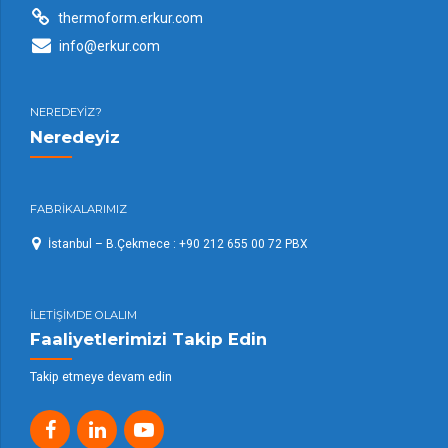
thermoform.erkur.com
info@erkur.com
NEREDEYİZ?
Neredeyiz
FABRİKALARIMIZ
İstanbul – B.Çekmece : +90 212 655 00 72 PBX
İLETİŞİMDE OLALIM
Faaliyetlerimizi Takip Edin
Takip etmeye devam edin