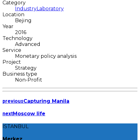
Category
Industry
Laboratory
Location
Bejing
Year
2016
Technology
Advanced
Service
Monetary policy analysis
Project
Strategy
Business type
Non-Profit
previous
Capturing Manila
next
Moscow life
İSTANBUL
Merkez