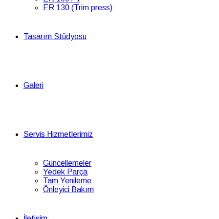
ER 130 (Trim press)
Tasarım Stüdyosu
Galeri
Servis Hizmetlerimiz
Güncellemeler
Yedek Parça
Tam Yenileme
Önleyici Bakım
İletişim