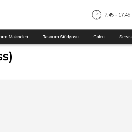
7:45 - 17:45
orm Makineleri
Tasarım Stüdyosu
Galeri
Servis
ss)