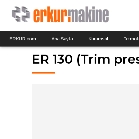
ERKUR.com
Ana Sayfa
Kurumsal
Termof
ER 130 (Trim pre