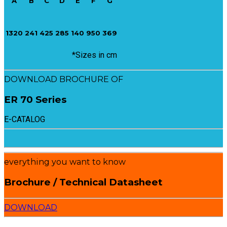
A
B
C
D
E
F
G
1320
241
425
285
140
950
369
*Sizes in cm
DOWNLOAD BROCHURE OF
ER 70 Series
E-CATALOG
everything you want to know
Brochure / Technical Datasheet
DOWNLOAD