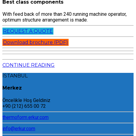
Best class components
With feed back of more than 240 running machine operator,
optimum structure arrangement is made.
REQUEST A QUOTE
Download brochure (PDF)
CONTINUE READING
İSTANBUL
Merkez
Öncelikle Hoş Geldiniz
+90 (212) 655 00 72
thermoform.erkur.com
info@erkur.com