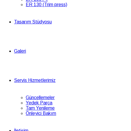
ER 130 (Trim press)
Tasarım Stüdyosu
Galeri
Servis Hizmetlerimiz
Güncellemeler
Yedek Parça
Tam Yenileme
Önleyici Bakım
İletişim