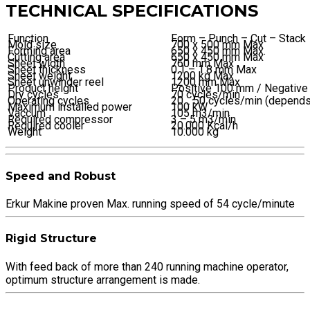
TECHNICAL SPECIFICATIONS
Function
Form – Punch – Cut – Stack
Mold size
700 x 500 mm Max
Forming area
650 x 450 mm Max.
Cutting area
650 x 450 mm Max
Sheet width
760 mm Max
Sheet thickness
0.1 – 1.8 mm Max
Sheet weight
1200 kg Max
Sheet unwinder reel
1200 mm Max
Product height
Positive 100 mm / Negativ
Dry cycles
70 cycles/min
Operating cycles
20 .. 50 cycles/min (depends
Maximum installed power
100 kW
Vaccum
105 m3/min
Required compressor
3 – 5 m3/min
Required cooler
20.000 Kcal/h
Weight
10.000 kg
Speed and Robust
Erkur Makine proven Max. running speed of 54 cycle/minute
Rigid Structure
With feed back of more than 240 running machine operator,
optimum structure arrangement is made.