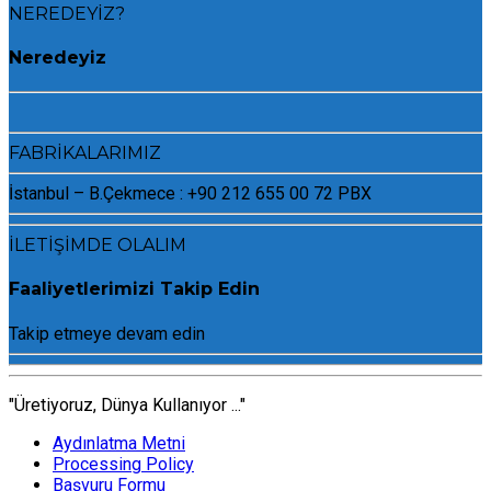
NEREDEYİZ?
Neredeyiz
FABRİKALARIMIZ
İstanbul – B.Çekmece : +90 212 655 00 72 PBX
İLETİŞİMDE OLALIM
Faaliyetlerimizi Takip Edin
Takip etmeye devam edin
"Üretiyoruz, Dünya Kullanıyor ..."
Aydınlatma Metni
Processing Policy
Başvuru Formu