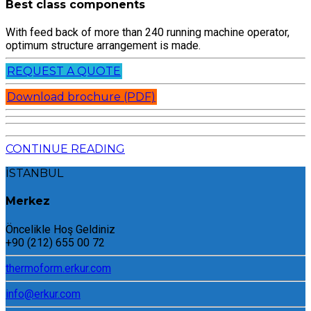
Best class components
With feed back of more than 240 running machine operator,
optimum structure arrangement is made.
REQUEST A QUOTE
Download brochure (PDF)
CONTINUE READING
İSTANBUL
Merkez
Öncelikle Hoş Geldiniz
+90 (212) 655 00 72
thermoform.erkur.com
info@erkur.com