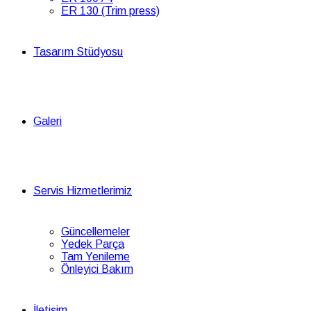
ER 130 (Trim press)
Tasarım Stüdyosu
Galeri
Servis Hizmetlerimiz
Güncellemeler
Yedek Parça
Tam Yenileme
Önleyici Bakım
İletişim