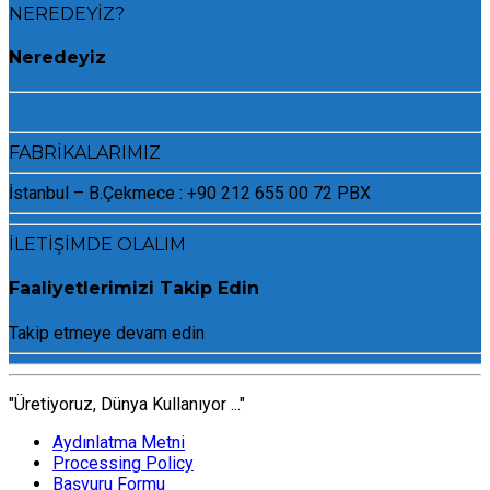
NEREDEYİZ?
Neredeyiz
FABRİKALARIMIZ
İstanbul – B.Çekmece : +90 212 655 00 72 PBX
İLETİŞİMDE OLALIM
Faaliyetlerimizi Takip Edin
Takip etmeye devam edin
"Üretiyoruz, Dünya Kullanıyor ..."
Aydınlatma Metni
Processing Policy
Başvuru Formu