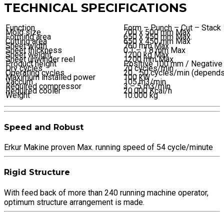
TECHNICAL SPECIFICATIONS
Function
Form – Punch – Cut – Stack
Mold size
700 x 500 mm Max
Forming area
650 x 450 mm Max.
Cutting area
650 x 450 mm Max
Sheet width
760 mm Max
Sheet thickness
0.1 – 1.8 mm Max
Sheet weight
1200 kg Max
Sheet unwinder reel
1200 mm Max
Product height
Positive 100 mm / Negativ
Dry cycles
70 cycles/min
Operating cycles
20 .. 50 cycles/min (depends
Maximum installed power
100 kW
Vaccum
105 m3/min
Required compressor
3 – 5 m3/min
Required cooler
20.000 Kcal/h
Weight
10.000 kg
Speed and Robust
Erkur Makine proven Max. running speed of 54 cycle/minute
Rigid Structure
With feed back of more than 240 running machine operator,
optimum structure arrangement is made.