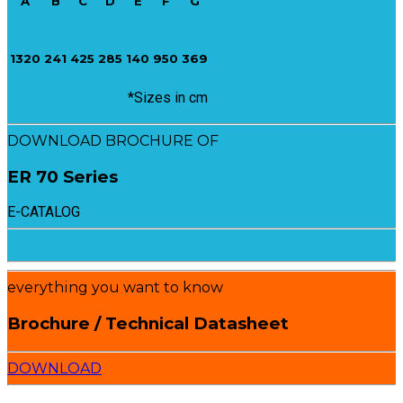
A
B
C
D
E
F
G
1320
241
425
285
140
950
369
*Sizes in cm
DOWNLOAD BROCHURE OF
ER 70 Series
E-CATALOG
everything you want to know
Brochure / Technical Datasheet
DOWNLOAD